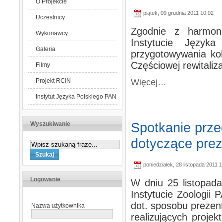
O Projekcie
piątek, 09 grudnia 2011 10:02
Uczestnicy
Zgodnie z harmon
Wykonawcy
Instytucie Język
Galeria
przygotowywania kole
Częściowej rewitaliza
Filmy
Więcej…
Projekt RCIN
Instytut Języka Polskiego PAN
Spotkanie prze
Wyszukiwanie
dotyczące prez
poniedziałek, 28 listopada 2011 
Logowanie
W dniu 25 listopada
Instytucie Zoologii
dot. sposobu prezent
Nazwa użytkownika
realizujących projek