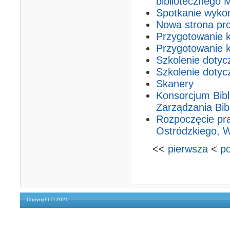
bibliotecznego
Spotkanie wyko
Nowa strona pro
Przygotowanie k
Przygotowanie 
Szkolenie dotyc
Szkolenie dotyc
Skanery
Konsorcjum Bib
Zarządzania Bi
Rozpoczęcie pr
Ostródzkiego, 
<<
pierwsza
<
p
Copyright © 2021