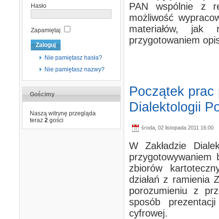
PAN wspólnie z re
Hasło
możliwość wypracow
materiałów, jak 
Zapamiętaj
przygotowaniem opis
Nie pamiętasz hasła?
Nie pamiętasz nazwy?
Początek prac
Gościmy
Dialektologii Po
Naszą witrynę przegląda
teraz
2
gości
środa, 02 listopada 2011 16:00
W Zakładzie Dialek
przygotowywaniem b
zbiorów kartoteczn
działań z ramienia Z
porozumieniu z prze
sposób prezentacj
cyfrowej.