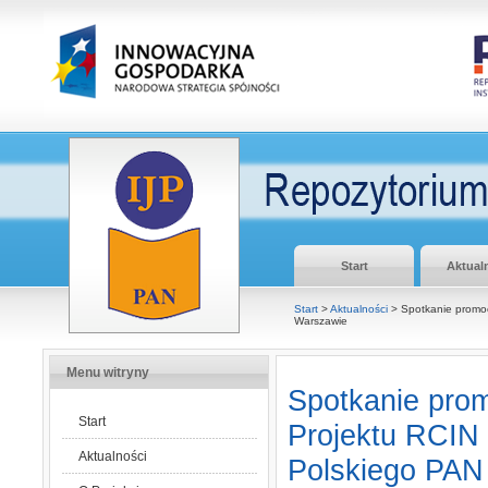
Start
Aktual
Start
>
Aktualności
> Spotkanie promocy
Warszawie
Menu witryny
Spotkanie promo
Start
Projektu RCIN 
Aktualności
Polskiego PAN