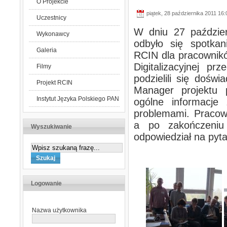
O Projekcie
piątek, 28 października 2011 16:
Uczestnicy
W dniu 27 paździer
Wykonawcy
odbyło się spotkani
Galeria
RCIN dla pracownikó
Digitalizacyjnej p
Filmy
podzielili się doświ
Projekt RCIN
Manager projektu p
Instytut Języka Polskiego PAN
ogólne informacje 
problemami. Pracown
a po zakończeniu o
Wyszukiwanie
odpowiedział na pyt
Logowanie
Nazwa użytkownika