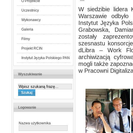
O Projekcie
W siedzibie lidera
Uczestnicy
Warszawie odbyło 
Wykonawcy
Instytut Języka Po
Grabowska, Damian
Galeria
zostały zaprezent
Filmy
szesnastu konsorcj
Projekt RCIN
dLibra – Work Flo
archiwizacją cyfro
Instytut Języka Polskiego PAN
mogli także zapozna
w Pracowni Digitaliz
Wyszukiwanie
Logowanie
Nazwa użytkownika