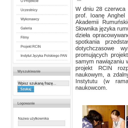
O Projekcie
W dniu 28 czerwca 2
Uczestnicy
prof. Ioanę Anghel
Wykonawcy
Akademii Rumuński
Słownika języka rum
Galeria
dzieła opracowywa
Filmy
spotkania przedst
Projekt RCIN
dotychczasowe wy
promujących projek
Instytut Języka Polskiego PAN
samym nawiązaniu w
projekt RCIN roz
Wyszukiwanie
naukowym, a zdalny
Instytutu (w ram
naukowcom.
Logowanie
Nazwa użytkownika