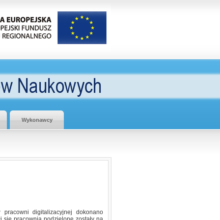
Wykonawcy
 pracowni digitalizacyjnej dokonano
i się pracownia podzielone zostały na