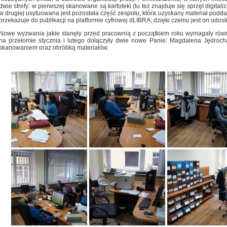
dwie strefy: w pierwszej skanowane są kartoteki (tu też znajduje się sprzęt digital
w drugiej usytuowana jest pozostała część zespołu, która uzyskany materiał podda
przekazuje do publikacji na platformie cyfrowej dLIBRA, dzięki czemu jest on udo
Nowe wyzwania jakie stanęły przed pracownią z początkiem roku wymagały równ
na przełomie stycznia i lutego dołączyły dwie nowe Panie: Magdalena Jędroch
skanowaniem oraz obróbką materiałów.